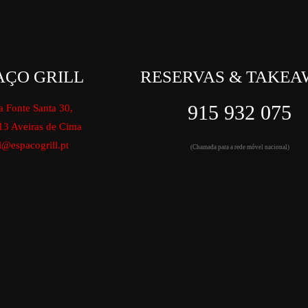
AÇO GRILL
RESERVAS & TAKEA
915 932 075
a Fonte Santa 30,
13 Aveiras de Cima
l@espacogrill.pt
(Chamada para a rede móvel nacional)