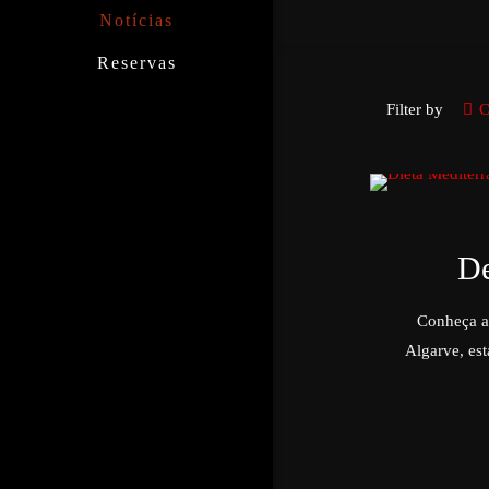
Notícias
Reservas
Filter by
C
De
Conheça a 
Algarve, est