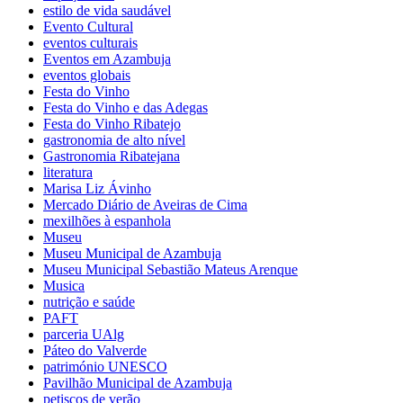
estilo de vida saudável
Evento Cultural
eventos culturais
Eventos em Azambuja
eventos globais
Festa do Vinho
Festa do Vinho e das Adegas
Festa do Vinho Ribatejo
gastronomia de alto nível
Gastronomia Ribatejana
literatura
Marisa Liz Ávinho
Mercado Diário de Aveiras de Cima
mexilhões à espanhola
Museu
Museu Municipal de Azambuja
Museu Municipal Sebastião Mateus Arenque
Musica
nutrição e saúde
PAFT
parceria UAlg
Páteo do Valverde
património UNESCO
Pavilhão Municipal de Azambuja
petiscos de verão