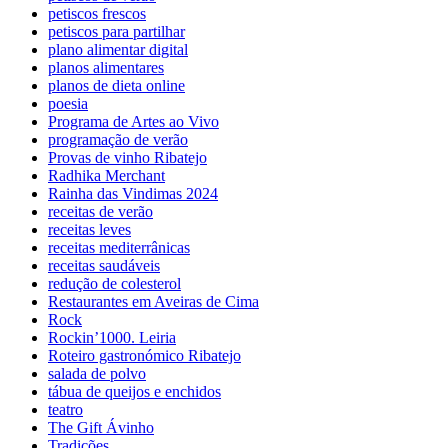
petiscos frescos
petiscos para partilhar
plano alimentar digital
planos alimentares
planos de dieta online
poesia
Programa de Artes ao Vivo
programação de verão
Provas de vinho Ribatejo
Radhika Merchant
Rainha das Vindimas 2024
receitas de verão
receitas leves
receitas mediterrânicas
receitas saudáveis
redução de colesterol
Restaurantes em Aveiras de Cima
Rock
Rockin’1000. Leiria
Roteiro gastronómico Ribatejo
salada de polvo
tábua de queijos e enchidos
teatro
The Gift Ávinho
Tradições