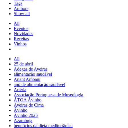
Tags
Authors
Show all
All
Eventos
Novidades
Receitas
Vinhos
All
25 de abril
Adegas de Aveiras
alimentação saudável
Anant Ambani
app de alimentação saudável
Artéria
Associação Portuguesa de Museologia
ÁTOA Ávinho
Aveiras de Cima
Ávinho
Ávinho 2025
Azambuja
benefícios da dieta mediterrânica