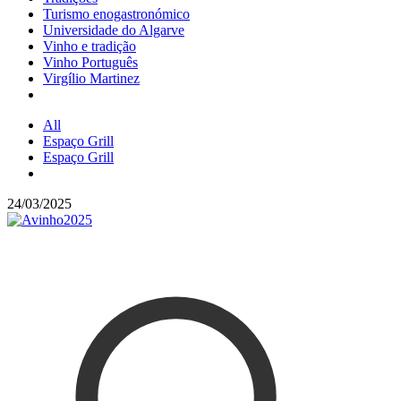
Turismo enogastronómico
Universidade do Algarve
Vinho e tradição
Vinho Português
Virgílio Martinez
All
Espaço Grill
Espaço Grill
24/03/2025