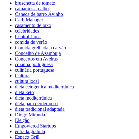
bruschetta de tomate
camarões ao alho
Caneca de barro Ávinho
Carb Manager
casamento de luxo
celebridades
Central Lima
comida de verão
Comida grelhada a carvão
Concelho de Azambuja
Concertos em Aveiras
cozinha portuguesa
culinária portuguesa
Cultura
cultura local
dieta cetogénica mediterrânica
dieta keto
dieta mediterrânica
dieta para perder peso
dieta tradicional adaptada
Diogo Miranda
Eleição
Empowered Startups
entrada gratuita
Espaço Grill