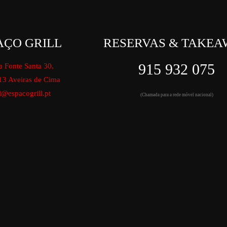
AÇO GRILL
RESERVAS & TAKEA
915 932 075
a Fonte Santa 30,
13 Aveiras de Cima
l@espacogrill.pt
(Chamada para a rede móvel nacional)