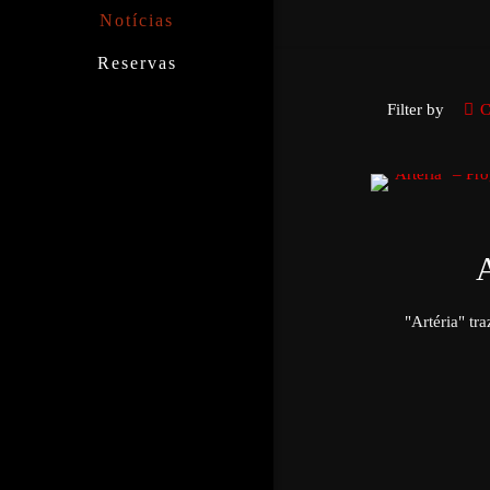
Notícias
Reservas
Filter by
C
A
"Artéria" tr