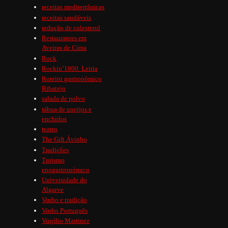
receitas mediterrânicas
receitas saudáveis
redução de colesterol
Restaurantes em
Aveiras de Cima
Rock
Rockin’1000. Leiria
Roteiro gastronómico
Ribatejo
salada de polvo
tábua de queijos e
enchidos
teatro
The Gift Ávinho
Tradições
Turismo
enogastronómico
Universidade do
Algarve
Vinho e tradição
Vinho Português
Virgílio Martinez