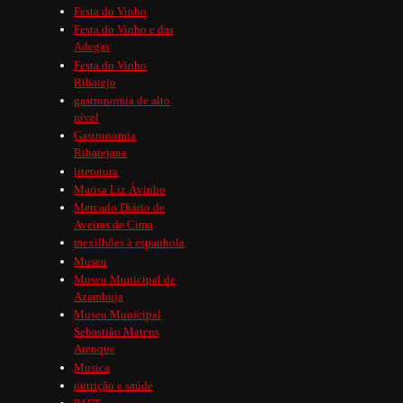
Festa do Vinho
Festa do Vinho e das
Adegas
Festa do Vinho
Ribatejo
gastronomia de alto
nível
Gastronomia
Ribatejana
literatura
Marisa Liz Ávinho
Mercado Diário de
Aveiras de Cima
mexilhões à espanhola
Museu
Museu Municipal de
Azambuja
Museu Municipal
Sebastião Mateus
Arenque
Musica
nutrição e saúde