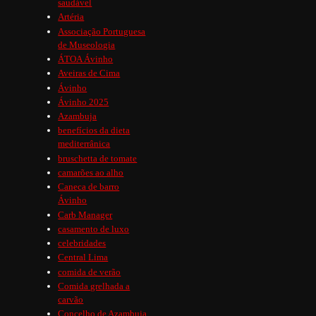
saudável
Artéria
Associação Portuguesa
de Museologia
ÁTOA Ávinho
Aveiras de Cima
Ávinho
Ávinho 2025
Azambuja
benefícios da dieta
mediterrânica
bruschetta de tomate
camarões ao alho
Caneca de barro
Ávinho
Carb Manager
casamento de luxo
celebridades
Central Lima
comida de verão
Comida grelhada a
carvão
Concelho de Azambuja