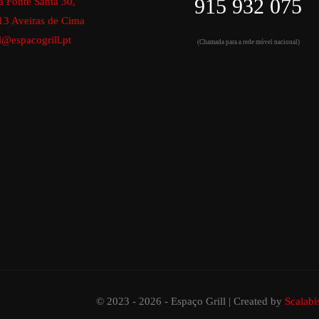
915 932 075
a Fonte Santa 30,
13 Aveiras de Cima
l@espacogrill.pt
(Chamada para a rede móvel nacional)
© 2023 - 2026 - Espaço Grill | Created by
Scalabi