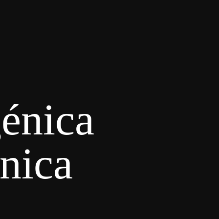
génica
nica