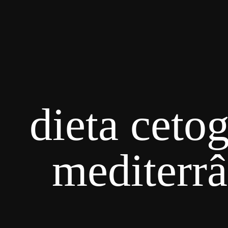
dieta ceto
mediterrâ