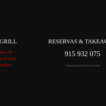
GRILL
RESERVAS & TAKEA
915 932 075
Santa 30,
as de Cima
grill.pt
(Chamada para a rede móvel nacional)