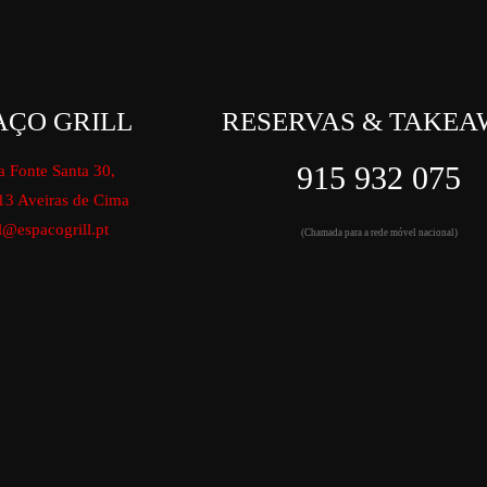
AÇO GRILL
RESERVAS & TAKEA
915 932 075
a Fonte Santa 30,
13 Aveiras de Cima
l@espacogrill.pt
(Chamada para a rede móvel nacional)