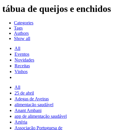
tábua de queijos e enchidos
Categories
Tags
Authors
Show all
All
Eventos
Novidades
Receitas
Vinhos
All
25 de abril
Adegas de Aveiras
alimentação saudável
Anant Ambani
app de alimentação saudável
Artéria
Associação Portuguesa de