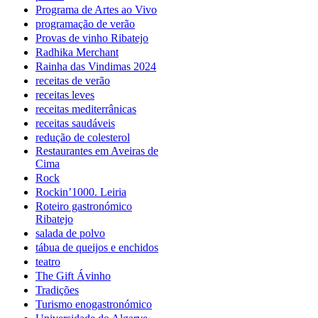
Programa de Artes ao Vivo
programação de verão
Provas de vinho Ribatejo
Radhika Merchant
Rainha das Vindimas 2024
receitas de verão
receitas leves
receitas mediterrânicas
receitas saudáveis
redução de colesterol
Restaurantes em Aveiras de
Cima
Rock
Rockin’1000. Leiria
Roteiro gastronómico
Ribatejo
salada de polvo
tábua de queijos e enchidos
teatro
The Gift Ávinho
Tradições
Turismo enogastronómico