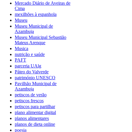
Mercado Diário de Aveiras de
Cima
mexilhões à espanhola
Museu
Museu Municipal de
Azambuja
Museu Municipal Sebastião
Mateus Arenque
Musica
nutrição e saúde
PAFT
parceria UAlg
Páteo do Valverde
património UNESCO
Pavilhão Municipal de
Azambuja
petiscos de verão
petiscos frescos
petiscos para partilhar
plano alimentar digital
planos alimentares
planos de dieta online
poesia