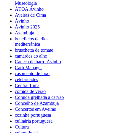
Museologia
ÁTOA Ávinho
Aveiras de Cima
Ávinho
Ávinho 2025
Azambuja
benefícios da dieta
mediterrânica
bruschetta de tomate
camarões ao alho
Caneca de barro Ávinho
Carb Manager
casamento de luxo
celebridades
Central Lima
comida de verão
Comida grelhada a carvão
Concelho de Azambuja
Concertos em Aveiras
cozinha portuguesa
culinária portuguesa
Cultura
cultura local