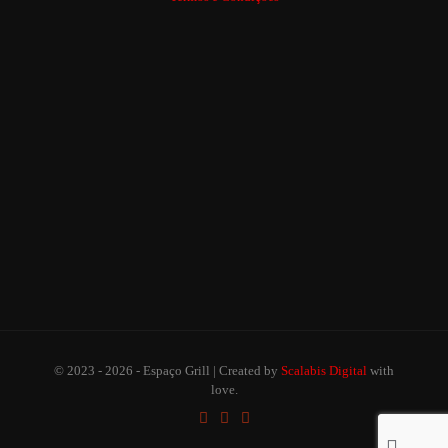
© 2023 - 2026 - Espaço Grill | Created by
Scalabis Digital
with
love.