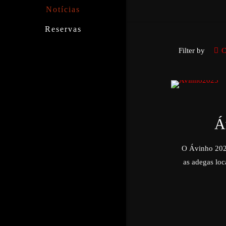
Notícias
Reservas
Filter by
C
Á
O Ávinho 2025
as adegas loc