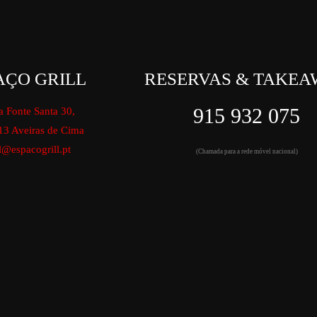
AÇO GRILL
RESERVAS & TAKEA
915 932 075
a Fonte Santa 30,
13 Aveiras de Cima
l@espacogrill.pt
(Chamada para a rede móvel nacional)