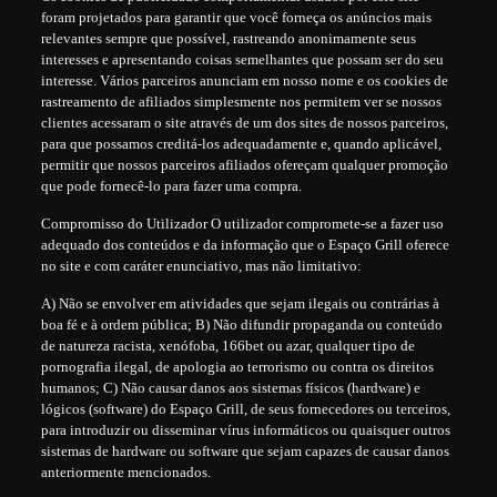
foram projetados para garantir que você forneça os anúncios mais
relevantes sempre que possível, rastreando anonimamente seus
interesses e apresentando coisas semelhantes que possam ser do seu
interesse. Vários parceiros anunciam em nosso nome e os cookies de
rastreamento de afiliados simplesmente nos permitem ver se nossos
clientes acessaram o site através de um dos sites de nossos parceiros,
para que possamos creditá-los adequadamente e, quando aplicável,
permitir que nossos parceiros afiliados ofereçam qualquer promoção
que pode fornecê-lo para fazer uma compra.
Compromisso do Utilizador O utilizador compromete-se a fazer uso
adequado dos conteúdos e da informação que o Espaço Grill oferece
no site e com caráter enunciativo, mas não limitativo:
A) Não se envolver em atividades que sejam ilegais ou contrárias à
boa fé e à ordem pública; B) Não difundir propaganda ou conteúdo
de natureza racista, xenófoba, 166bet ou azar, qualquer tipo de
pornografia ilegal, de apologia ao terrorismo ou contra os direitos
humanos; C) Não causar danos aos sistemas físicos (hardware) e
lógicos (software) do Espaço Grill, de seus fornecedores ou terceiros,
para introduzir ou disseminar vírus informáticos ou quaisquer outros
sistemas de hardware ou software que sejam capazes de causar danos
anteriormente mencionados.